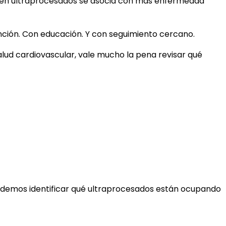
lto en ultraprocesados se asocia con más enfermedad
nción. Con educación. Y con seguimiento cercano.
salud cardiovascular, vale mucho la pena revisar qué
 podemos identificar qué ultraprocesados están ocupando