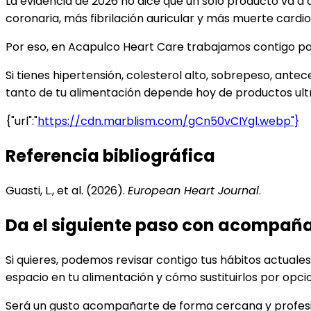
La evidencia de 2026 no dice que un solo producto va a 
coronaria, más fibrilación auricular y más muerte cardio
Por eso, en Acapulco Heart Care trabajamos contigo pa
Si tienes hipertensión, colesterol alto, sobrepeso, ant
tanto de tu alimentación depende hoy de productos ult
{"url":"
https://cdn.marblism.com/gCn50vCIYgl.webp"}
Referencia bibliográfica
Guasti, L., et al. (2026).
European Heart Journal
.
Da el siguiente paso con acompañ
Si quieres, podemos revisar contigo tus hábitos actual
espacio en tu alimentación y cómo sustituirlos por opcio
Será un gusto acompañarte de forma cercana y profesi