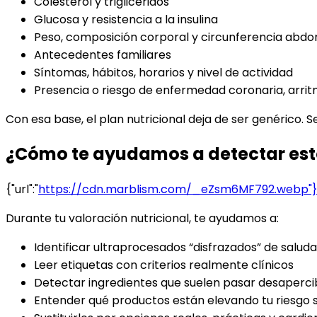
Colesterol y triglicéridos
Glucosa y resistencia a la insulina
Peso, composición corporal y circunferencia abdo
Antecedentes familiares
Síntomas, hábitos, horarios y nivel de actividad
Presencia o riesgo de enfermedad coronaria, arri
Con esa base, el plan nutricional deja de ser genérico. Se v
¿Cómo te ayudamos a detectar est
{"url":"
https://cdn.marblism.com/_eZsm6MF792.webp"}
Durante tu valoración nutricional, te ayudamos a:
Identificar ultraprocesados “disfrazados” de salud
Leer etiquetas con criterios realmente clínicos
Detectar ingredientes que suelen pasar desaperci
Entender qué productos están elevando tu riesgo s