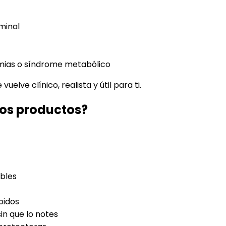
minal
tmias o síndrome metabólico
uelve clínico, realista y útil para ti.
os productos?
ables
bidos
in que lo notes