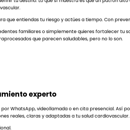
definir tu destino. Lo que sí muestra es que un patrón a
vascular.
ra que entiendas tu riesgo y actúes a tiempo. Con preve
ecedentes familiares o simplemente quieres fortalecer tu 
raprocesados que parecen saludables, pero no lo son.
amiento experto
es por WhatsApp, videollamada o en cita presencial. Así
nes reales, claras y adaptadas a tu salud cardiovascular.
onal.