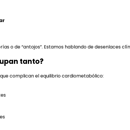
ar
as o de “antojos”. Estamos hablando de desenlaces clínic
cupan tanto?
ue complican el equilibrio cardiometabólico:
tes
tes