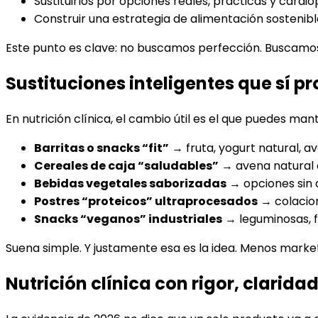
Sustituirlos por opciones reales, prácticas y cardi
Construir una estrategia de alimentación sostenibl
Este punto es clave: no buscamos perfección. Buscamos 
Sustituciones inteligentes que sí p
En nutrición clínica, el cambio útil es el que puedes ma
Barritas o snacks “fit”
→ fruta, yogurt natural, a
Cereales de caja “saludables”
→ avena natural 
Bebidas vegetales saborizadas
→ opciones sin 
Postres “proteicos” ultraprocesados
→ colacion
Snacks “veganos” industriales
→ leguminosas, 
Suena simple. Y justamente esa es la idea. Menos market
Nutrición clínica con rigor, clari